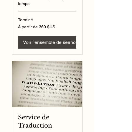
temps
Terminé
À
À partir de 360 $US
partir
de
360
dollars
des
Voir l'ensemble de séances
États-
Unis
Service de
Traduction