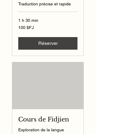
Traduction précise et rapide
1 h 30 min
100
100 $FJ
dollars
fidjiens
Réserver
Cours de Fidjien
Exploration de la langue