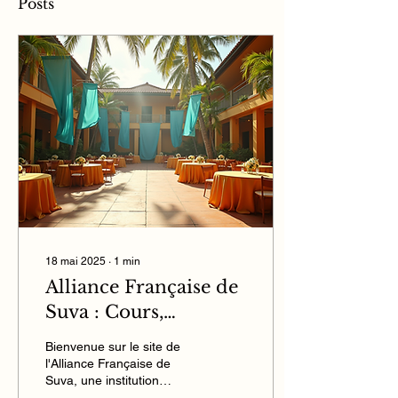
Posts
18 mai 2025
∙
1
min
Alliance Française de
Suva : Cours,
événements et
Bienvenue sur le site de
services
l'Alliance Française de
Suva, une institution
établie en 1987 qui