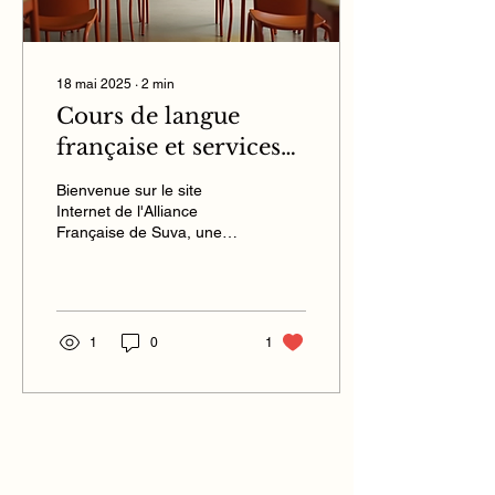
18 mai 2025
∙
2
min
Cours de langue
française et services
de traduction à Suva
Bienvenue sur le site
Internet de l'Alliance
Française de Suva, une
institution riche en histoire
et en diversité linguistique.
Depuis sa...
1
0
1