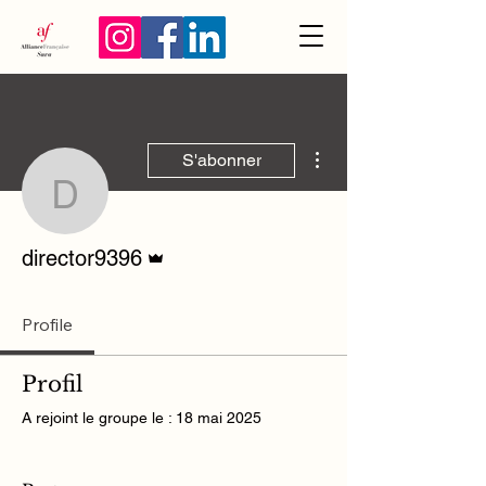
Plus d'actions
S'abonner
director9396
Administrateur
director9396
Profile
Profil
A rejoint le groupe le : 18 mai 2025