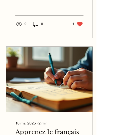
propose une variété de
cours de langue et de...
2
0
1
18 mai 2025
∙
2
min
Apprenez le français