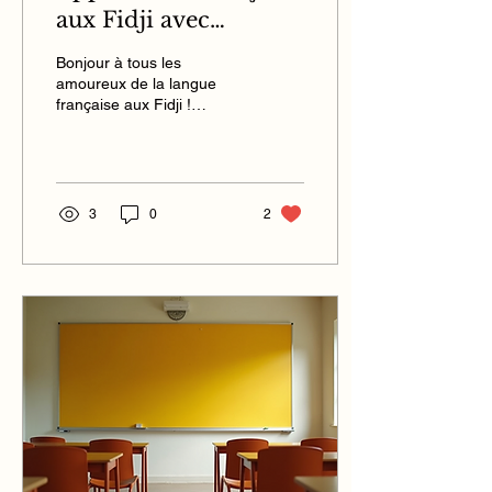
aux Fidji avec
l'Alliance Française
Bonjour à tous les
de Suva
amoureux de la langue
française aux Fidji !
Connaissez-vous l'Alliance
Française de Suva ?
Fondée en 1987, cette...
3
0
2